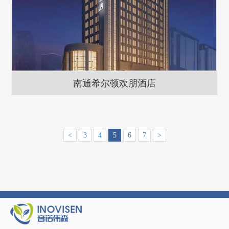
南通希尔顿欢朋酒店
<
3
4
5
6
7
>