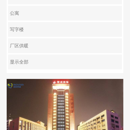
淘宝企业店铺
公寓
写字楼
厂区供暖
大型集中供暖
游泳池
学校
医院
养殖
反季节绿化
别墅
显示全部