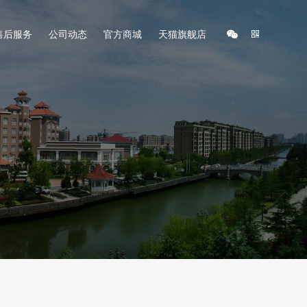
售后服务
公司动态
官方商城
天猫旗舰店