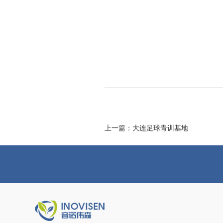
淘宝企业店铺
上一篇：
大连足球青训基地