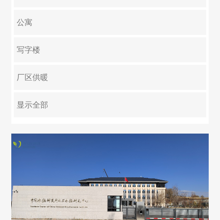
淘宝企业店铺
公寓
写字楼
厂区供暖
大型集中供暖
游泳池
学校
医院
养殖
反季节绿化
别墅
显示全部