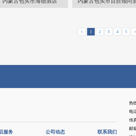
内蒙古包头市海德酒店
内蒙古包头市百胜领尚
<
1
2
3
4
5
热
电
传真
邮
后服务
公司动态
联系我们