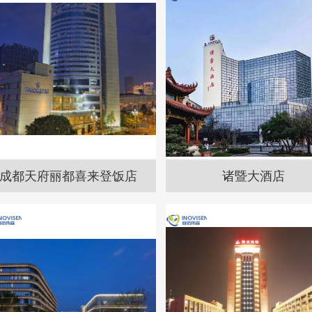
成都天府丽都喜来登饭店
诸暨大酒店