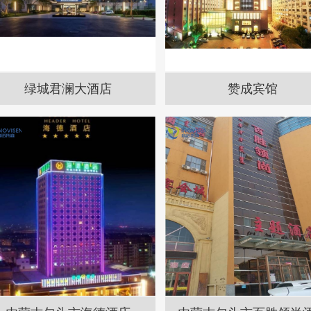
绿城君澜大酒店
赞成宾馆